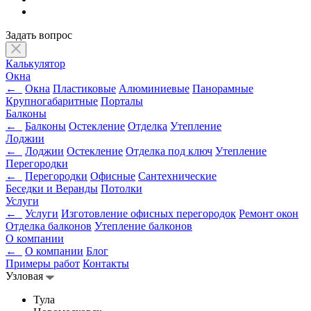
Задать вопрос
Калькулятор
Окна
←
Окна
Пластиковые
Алюминиевые
Панорамные
Крупногабаритные
Порталы
Балконы
←
Балконы
Остекление
Отделка
Утепление
Лоджии
←
Лоджии
Остекление
Отделка под ключ
Утепление
Перегородки
←
Перегородки
Офисные
Сантехнические
Беседки и Веранды
Потолки
Услуги
←
Услуги
Изготовление офисных перегородок
Ремонт окон
Отделка балконов
Утепление балконов
О компании
←
О компании
Блог
Примеры работ
Контакты
Узловая
Тула