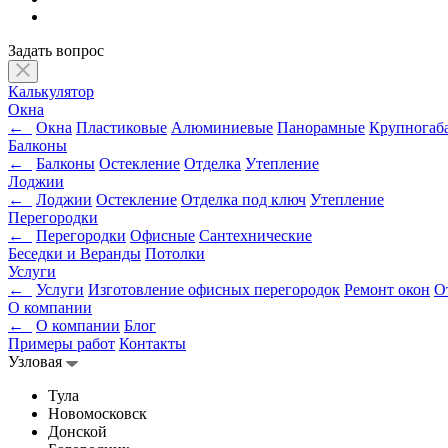
Задать вопрос
Калькулятор
Окна
←
Окна
Пластиковые
Алюминиевые
Панорамные
Крупногаб
Балконы
←
Балконы
Остекление
Отделка
Утепление
Лоджии
←
Лоджии
Остекление
Отделка под ключ
Утепление
Перегородки
←
Перегородки
Офисные
Сантехнические
Беседки и Веранды
Потолки
Услуги
←
Услуги
Изготовление офисных перегородок
Ремонт окон
О
О компании
←
О компании
Блог
Примеры работ
Контакты
Узловая
Тула
Новомосковск
Донской