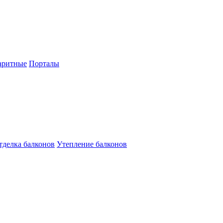
аритные
Порталы
тделка балконов
Утепление балконов