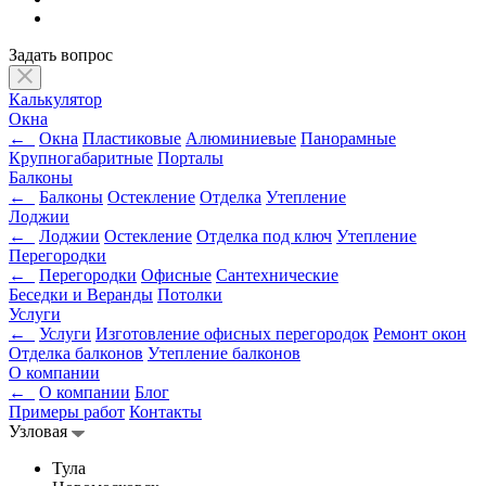
Задать вопрос
Калькулятор
Окна
←
Окна
Пластиковые
Алюминиевые
Панорамные
Крупногабаритные
Порталы
Балконы
←
Балконы
Остекление
Отделка
Утепление
Лоджии
←
Лоджии
Остекление
Отделка под ключ
Утепление
Перегородки
←
Перегородки
Офисные
Сантехнические
Беседки и Веранды
Потолки
Услуги
←
Услуги
Изготовление офисных перегородок
Ремонт окон
Отделка балконов
Утепление балконов
О компании
←
О компании
Блог
Примеры работ
Контакты
Узловая
Тула