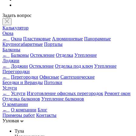
Задать вопрос
Калькулятор
Окна
←
Окна
Пластиковые
Алюминиевые
Панорамные
Крупногабаритные
Порталы
Балконы
←
Балконы
Остекление
Отделка
Утепление
Лоджии
←
Лоджии
Остекление
Отделка под ключ
Утепление
Перегородки
←
Перегородки
Офисные
Сантехнические
Беседки и Веранды
Потолки
Услуги
←
Услуги
Изготовление офисных перегородок
Ремонт окон
Отделка балконов
Утепление балконов
О компании
←
О компании
Блог
Примеры работ
Контакты
Узловая
Тула