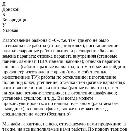
Д
Донской
Б
Богородицк
У
Узловая
Изготовление балкона с «0», т.е. там, где его не было –
возможны все работы (с ноля, под ключ); восстановление
плиты; сварочные работы; вынос и расширение балкона;
замена парапета; отделка парапета внутренняя (стеновые
панели, ламинат, ПВХ панели, вагонка); отделка парапета
внешняя (сайдинг разные варианты, в том ч и металосайдинг,
профлист); изготовление крыш (имеем собственные
качественные ТУ); работы по остеклению; изготовление
полов под ключ; утепление; отделка стен (разные варианты);
изготовление и отделка потолка (разные варианты), в т. ч.
натяжные потолки; электрика; изготовление шкафчиков;
установка сушилок, и т. д.. Вы всегда можете
проконсультироваться по нашим телефонам (работаем без
выходных), в наших офисах, так же возможен выезд
специалиста на место (бесплатно).
Мы даём гарантию, на всю, отпускаемую нами продукцию, а
так же, на все выполняемые нами работы. По поводу тарифов