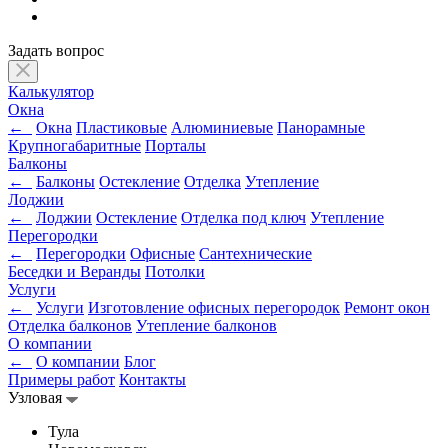
Задать вопрос
Калькулятор
Окна
←
Окна
Пластиковые
Алюминиевые
Панорамные
Крупногабаритные
Порталы
Балконы
←
Балконы
Остекление
Отделка
Утепление
Лоджии
←
Лоджии
Остекление
Отделка под ключ
Утепление
Перегородки
←
Перегородки
Офисные
Сантехнические
Беседки и Веранды
Потолки
Услуги
←
Услуги
Изготовление офисных перегородок
Ремонт окон
Отделка балконов
Утепление балконов
О компании
←
О компании
Блог
Примеры работ
Контакты
Узловая
Тула